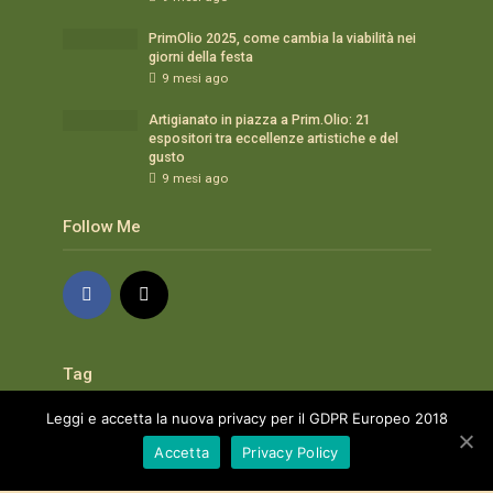
PrimOlio 2025, come cambia la viabilità nei
giorni della festa
9 mesi ago
Artigianato in piazza a Prim.Olio: 21
espositori tra eccellenze artistiche e del
gusto
9 mesi ago
Follow Me
Tag
Leggi e accetta la nuova privacy per il GDPR Europeo 2018
alimentari innocenti
anapoo
assaggi
Accetta
Privacy Policy
Azienda agricola
aziende
Bagno a Ripoli