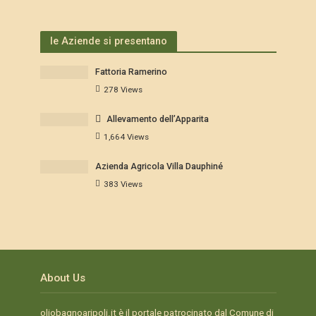
le Aziende si presentano
Fattoria Ramerino
278 Views
Allevamento dell’Apparita
1,664 Views
Azienda Agricola Villa Dauphiné
383 Views
About Us
oliobagnoaripoli.it è il portale patrocinato dal Comune di