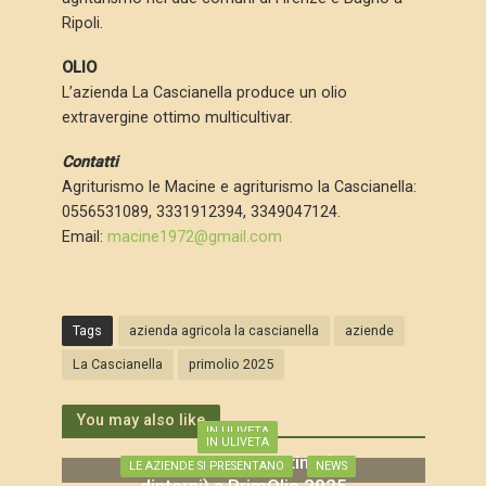
Ripoli.
OLIO
L’azienda La Cascianella produce un olio
extravergine ottimo multicultivar.
Contatti
Agriturismo le Macine e agriturismo la Cascianella:
0556531089, 3331912394, 3349047124.
Email:
macine1972@gmail.com
Tags
azienda agricola la cascianella
aziende
La Cascianella
primolio 2025
You may also like
IN ULIVETA
IN ULIVETA
Le aziende fiorentine (e
LE AZIENDE SI PRESENTANO
NEWS