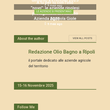
dintorni) a PrimOlio 2025
A tu per tu con l’olio
9 mesi ago
“novo”: le aziende ripolesi
LE AZIENDE SI PRESENTANO
protagoniste di PrimOlio
Azienda Agricola Giole
2025
9 mesi ago
9 mesi ago
About the author
VIEW ALL POSTS
Redazione Olio Bagno a Ripoli
il portale dedicato alle aziende agricole
del territorio
15-16 Novembre 2025
Follow Me