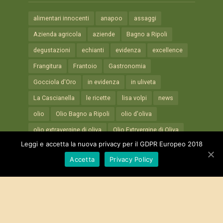
alimentari innocenti
anapoo
assaggi
Azienda agricola
aziende
Bagno a Ripoli
degustazioni
echianti
evidenza
excellence
Frangitura
Frantoio
Gastronomia
Gocciola d'Oro
in evidenza
in uliveta
La Cascianella
le ricette
lisa volpi
news
olio
Olio Bagno a Ripoli
olio d'oliva
olio extravergine di oliva
Olio Extrvergine di Oliva
Leggi e accetta la nuova privacy per il GDPR Europeo 2018
Olio Notizie
olive
oliveta
olivi
prim.olio
Accetta
Privacy Policy
Prim.Olio 2018
Primolio
primolio 2019
primolio 2024
primolio 2025
primolio bagno a ripoli
primopiano
raccolta
reto di montisoni
Ricette
ricette 2018