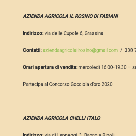
A
ZIENDA AGRICOLA IL ROSINO DI FABIANI
Indirizzo:
via delle Cupole 6, Grassina
Contatti:
aziendaagricolailrosino@gmail.com
/ 338 
Orari apertura di vendita:
mercoledì 16.00-19.30 – s
Partecipa al Concorso Gocciola d’oro 2020.
A
Z
IENDA AGRICOLA CHELLI ITALO
Indirizzo:
via di Lappeggi, 3, Bagno a Ripoli