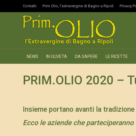
Contatti
Prim.Olio, l’extravergine di Bagno a Ripoli
Privacy P
NEWS
IN ULIVETA
DA SAPERE
LE RICETTE
PRIM.OLIO 2020 – Tu
Insieme portano avanti la tradizione d
Ecco le aziende che parteciperanno a