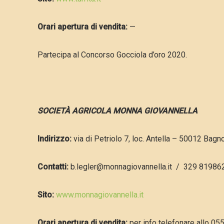
Orari apertura di vendita:
—
Partecipa al Concorso Gocciola d’oro 2020.
S
OCIETÀ AGRICOLA MONNA GIOVANNELLA
Indirizzo:
via di Petriolo 7, loc. Antella – 50012 Bagno
Contatti:
b.legler@monnagiovannella.it / 329 81986
Sito:
www.monnagiovannella.it
Orari apertura di vendita:
per info telefonare allo 05