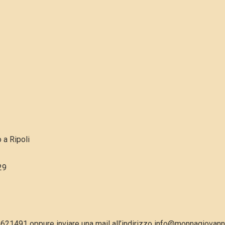
 a Ripoli
29
5621491 oppure inviare una mail all’indirizzo info@monnagiovanne