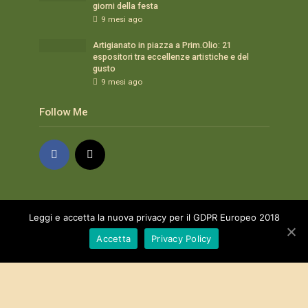
giorni della festa
9 mesi ago
Artigianato in piazza a Prim.Olio: 21
espositori tra eccellenze artistiche e del
gusto
9 mesi ago
Follow Me
Tag
Leggi e accetta la nuova privacy per il GDPR Europeo 2018
Accetta
Privacy Policy
alimentari innocenti
anapoo
assaggi
Azienda agricola
aziende
Bagno a Ripoli
degustazioni
echianti
evidenza
excellence
Frangitura
Frantoio
Gastronomia