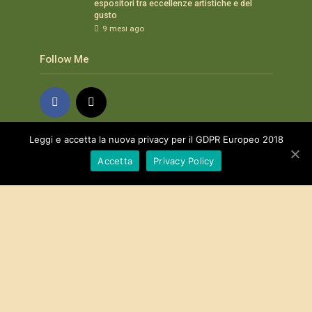
espositori tra eccellenze artistiche e del
gusto
9 mesi ago
Follow Me
Leggi e accetta la nuova privacy per il GDPR Europeo 2018
Tag
Accetta
Privacy Policy
alimentari innocenti
anapoo
assaggi
Azienda agricola
aziende
Bagno a Ripoli
degustazioni
echianti
evidenza
excellence
Frangitura
Frantoio
Gastronomia
Gocciola d'Oro
in evidenza
in uliveta
La Cascianella
le ricette
lisa volpi
news